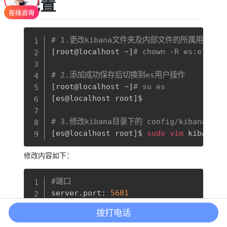
配置
复制
# 1.更改kibana文件夹及内部文件的所属用户及组为 
[
root@localhost ~
]
# chown -R es:elsear
# 2.添加成功保存后切换到es用户操作
[
root@localhost ~
]
# su es
[
es@localhost root
]
$

# 3.修改kibana目录下的 config/kibana.ym
[
es@localhost root
]
$ 
sudo
vim
 kibana.y
修改内容如下：
复制
#端口
server.port: 
5601
#服务Ip
拨打电话
server.host: 
"192.168.3.207"