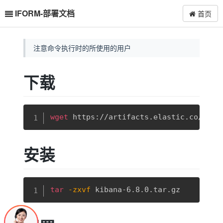
IFORM-部署文档
首页
注意命令执行时的所使用的用户
下载
复制
wget
 https://artifacts.elastic.co/down
安装
复制
tar
-zxvf
 kibana-6.8.0.tar.gz