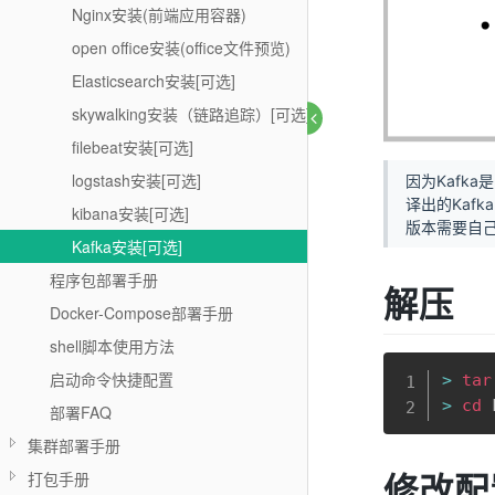
Nginx安装(前端应用容器)
open office安装(office文件预览)
Elasticsearch安装[可选]
skywalking安装（链路追踪）[可选]
filebeat安装[可选]
logstash安装[可选]
因为Kafka是
译出的Kafk
kibana安装[可选]
版本需要自
Kafka安装[可选]
程序包部署手册
解压
Docker-Compose部署手册
shell脚本使用方法
启动命令快捷配置
>
tar
>
cd
 
部署FAQ
集群部署手册
修改配
打包手册